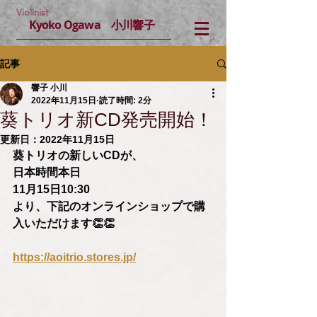
Violinist
Kyoko Ogawa 小川響子
記事
響子 小川
2022年11月15日
読了時間: 2分
葵トリオ新CD発売開始！
更新日：
2022年11月15日
葵トリオの新しいCDが、
日本時間本日　
11月15日10:30
より、下記のオンラインショップで購
入いただけます👏👏
https://aoitrio.stores.jp/