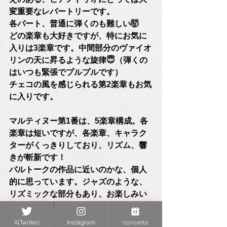
変重要なレパートリーです。
各パート、普通に弾くのも難しい🤯
どの楽章も大好きですが、特にお気に
入りは3楽章です。中間部分のヴァイオ
リンの天に昇るような旋律😇（弾くの
はいつも緊張でプルプルです）
チェコの風を感じられる第2楽章もお気
に入りです。
マルティヌー第1番は、5楽章構成。各
楽章は短いですが、各楽章、キャラク
ターがくっきりしており、リズム、響
きが斬新です！
バルトークの作品に近いのかな、個人
的に思っています。ジャズのような、
リズミックな部分もあり、お楽しみい
ただけると思います😎
X(Twitter)
Instagram
concerts