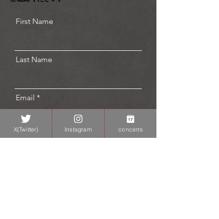
First Name
Last Name
Email
X(Twitter)
Instagram
concerts
Message
Send