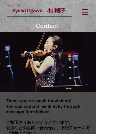
Violinist
Kyoko Ogawa 小川響子
Contact
Thank you so much for visiting!
You can contact me directly through
message form below!
ご覧下さりありがとうございます。
公演などのお問い合わせは、下記フォームで
ご連絡ください。