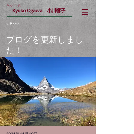
Violinist
Kyoko Ogawa 小川響子
< Back
ブログを更新しまし
た！