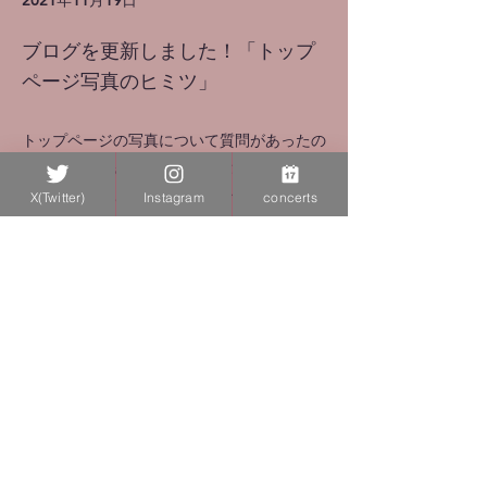
2021年11月19日
ブログを更新しました！「トップ
ページ写真のヒミツ」
トップページの写真について質問があったの
でブログに書きました！ぜひご覧ください！
また、ちまちまと演奏会情報を更新したり、
X(Twitter)
Instagram
concerts
ページを改良したりしていますので、合わせ
てご覧ください☺️
Blog
Concerts
Previous
Next
© 2024 by Kyoko Ogawa