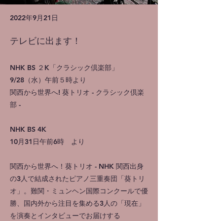
2022年9月21日
テレビに出ます！
NHK BS ２K「クラシック倶楽部」
9/28（水）午前５時より
関西から世界へ! 葵トリオ - クラシック倶楽
部 -
NHK BS 4K
10月31日午前6時 より
関西から世界へ！葵トリオ - NHK 関西出身
の3人で結成されたピアノ三重奏団「葵トリ
オ」。難関・ミュンヘン国際コンクールで優
勝、国内外から注目を集める3人の「現在」
を演奏とインタビューでお届けする