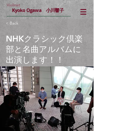
Violinist
Kyoko Ogawa 小川響子
< Back
NHKクラシック倶楽
部と名曲アルバムに
出演します！！