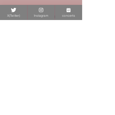
X(Twitter)
Instagram
concerts
名曲アルバム「ピアノ三重奏曲 第１番」メ
ンデルスゾーン作曲
各NHK チャンネルで何度も流れます。
NHKプラス等で見ることができるようです
😊ぜひご覧ください！
https://plus.nhk.jp/watch/st/g1_202210022
4099
Blog
Concerts
Previous
Next
© 2024 by Kyoko Ogawa